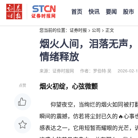
首页
快讯
要闻
股市
您当前的位置：
证券时报
>
公司
>
正文
烟火人间，泪落无声，
情绪释放
来源：证券时报网
作者：罗伯特·吴
2026-02-1
烟火初绽，心弦微颤
点赞
仰望夜空，当绚烂的烟火如同被打
瞬间的震撼，仿若将尘封已久的🔥心事
感表达之一，它用短暂而耀眼的光芒，